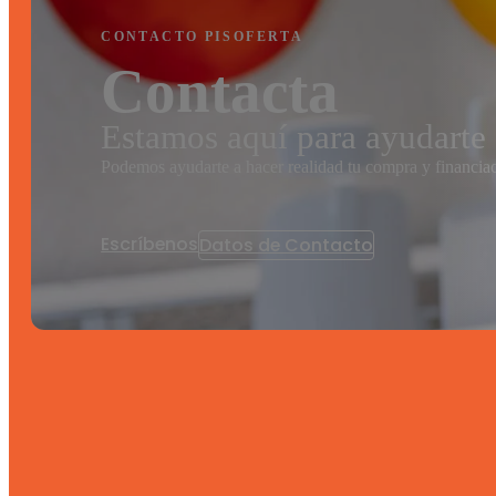
CONTACTO PISOFERTA
Contacta
Estamos aquí para ayudarte
Podemos ayudarte a hacer realidad tu compra y financia
Escríbenos
Datos de Contacto