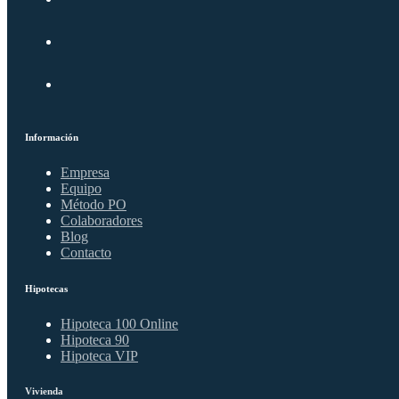
Información
Empresa
Equipo
Método PO
Colaboradores
Blog
Contacto
Hipotecas
Hipoteca 100 Online
Hipoteca 90
Hipoteca VIP
Vivienda